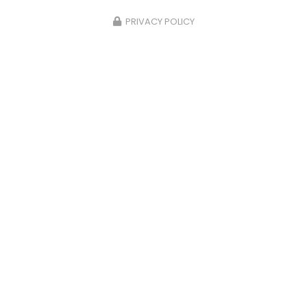
01370 MEILLONNAS
PRIVACY POLICY
06 26 27 61 50
Lundi au samedi : 8h - 19h
Envoyez un message
Nom Prénom
Société
Email
Téléphone
Message