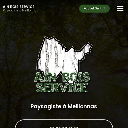
Aller
AIN BOIS SERVICE
au
Rappel Gratuit
Paysagiste à Meillonnas
contenu
principal
Paysagiste à Meillonnas