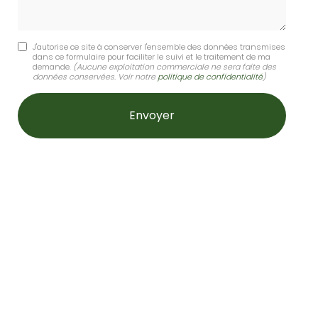
J'autorise ce site à conserver l'ensemble des données transmises
dans ce formulaire pour faciliter le suivi et le traitement de ma
demande.
(Aucune exploitation commerciale ne sera faite des
données conservées. Voir notre
politique de confidentialité
)