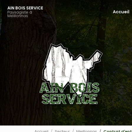
Aller
AIN BOIS SERVICE
au
Accueil
Paysagiste à
Navigation principale
contenu
Meillonnas
principal
Accueil
Secteur
Meillonnas
Contrat d'ent