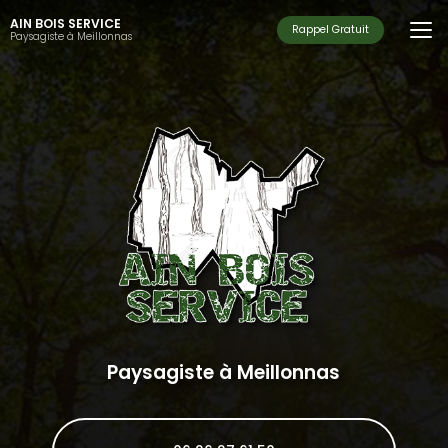
Aller
AIN BOIS SERVICE
au
Rappel Gratuit
Paysagiste à Meillonnas
contenu
principal
Paysagiste à Meillonnas