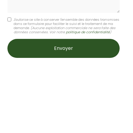
J'autorise ce site à conserver l'ensemble des données transmises
dans ce formulaire pour faciliter le suivi et le traitement de ma
demande.
(Aucune exploitation commerciale ne sera faite des
données conservées. Voir notre
politique de confidentialité
)