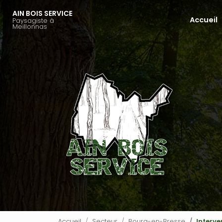
Aller
AIN BOIS SERVICE
au
Accueil
Paysagiste à
Navigation principale
contenu
Meillonnas
principal
Accueil
Secteur
Bourg-en-Bresse
Interve