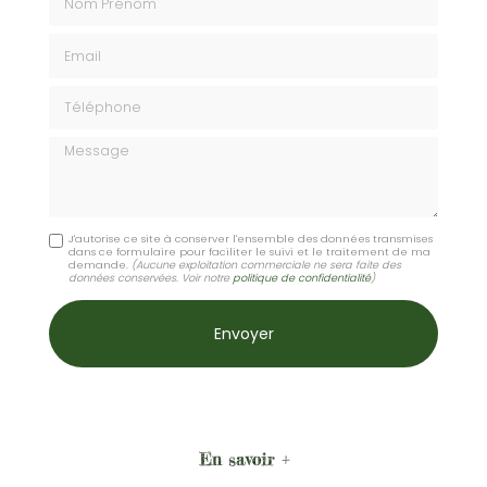
Email
Téléphone
Message
J'autorise ce site à conserver l'ensemble des données transmises
dans ce formulaire pour faciliter le suivi et le traitement de ma
demande.
(Aucune exploitation commerciale ne sera faite des
données conservées. Voir notre
politique de confidentialité
)
En savoir +