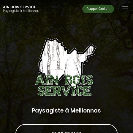
Aller
AIN BOIS SERVICE
au
Rappel Gratuit
Paysagiste à Meillonnas
contenu
principal
Paysagiste à Meillonnas