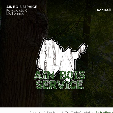
Aller
AIN BOIS SERVICE
au
Accueil
Paysagiste à
Navigation principale
contenu
Meillonnas
principal
Accueil
Secteur
Treffort-Cuisiat
Entretien