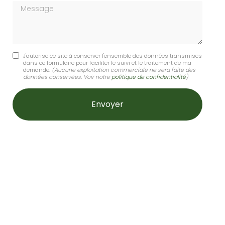
Message
J'autorise ce site à conserver l'ensemble des données transmises
dans ce formulaire pour faciliter le suivi et le traitement de ma
demande.
(Aucune exploitation commerciale ne sera faite des
données conservées. Voir notre
politique de confidentialité
)