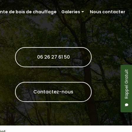
nte de bois de chauffage
Galeries
Nous contacter
Entretien paysager
Entretien de parcelle forestière
Vente de bois de chauffage
06 26 27 61 50
Rappel Gratuit
Contactez-nous
iat