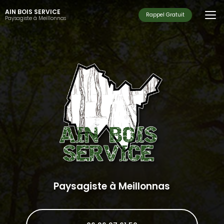
Aller
AIN BOIS SERVICE
au
Rappel Gratuit
Paysagiste à Meillonnas
contenu
principal
Paysagiste à Meillonnas