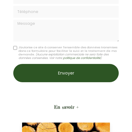
Téléphone
Message
J'autorise ce site à conserver l'ensemble des données transmises
dans ce formulaire pour faciliter le suivi et le traitement de ma
demande.
(Aucune exploitation commerciale ne sera faite des
données conservées. Voir notre
politique de confidentialité
)
En savoir +